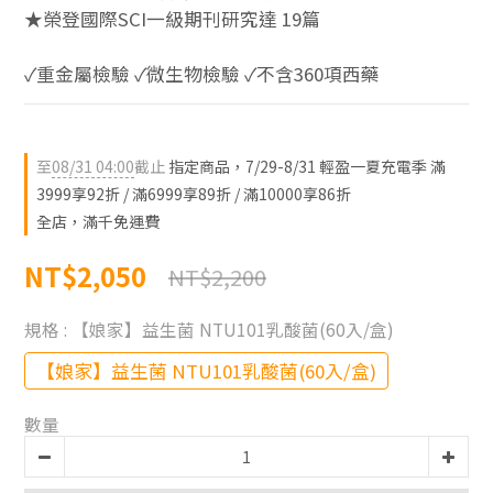
★榮登國際SCI一級期刊研究達 19篇
✓重金屬檢驗 ✓微生物檢驗 ✓不含360項西藥
至
08/31 04:00
截止
指定商品，7/29-8/31 輕盈一夏充電季 滿
3999享92折 / 滿6999享89折 / 滿10000享86折
全店，滿千免運費
NT$2,050
NT$2,200
規格
: 【娘家】益生菌 NTU101乳酸菌(60入/盒)
【娘家】益生菌 NTU101乳酸菌(60入/盒)
數量