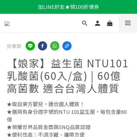
加LINE好友★領100折價券
輕盈一夏★滿額86折
輕盈一夏★滿額86折
分享到
【娘家】益生菌 NTU101
乳酸菌(60入/盒) | 60億
高菌數 適合台灣人體質
★取自東方嬰兒，適合國人體質！
★選用有身分證字號的NTU 101益生菌，每包含量60
億
★榮獲世界品質金獎與SNQ品質認證
★便利性高：不須冷藏、攜帶方便