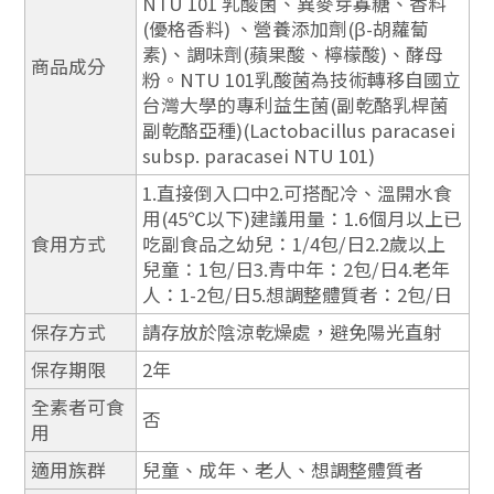
NTU 101 乳酸菌、異麥芽寡糖、香料
(優格香料) 、營養添加劑(β-胡蘿蔔
素)、調味劑(蘋果酸、檸檬酸)、酵母
商品成分
粉。NTU 101乳酸菌為技術轉移自國立
台灣大學的專利益生菌(副乾酪乳桿菌
副乾酪亞種)(Lactobacillus paracasei
subsp. paracasei NTU 101)
1.直接倒入口中2.可搭配冷、溫開水食
用(45℃以下)建議用量：1.6個月以上已
食用方式
吃副食品之幼兒：1/4包/日2.2歲以上
兒童：1包/日3.青中年：2包/日4.老年
人：1-2包/日5.想調整體質者：2包/日
保存方式
請存放於陰涼乾燥處，避免陽光直射
保存期限
2年
全素者可食
否
用
適用族群
兒童、成年、老人、想調整體質者