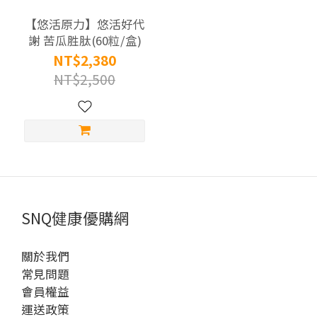
成
【悠活原力】悠活好代
分
謝 苦瓜胜肽(60粒/盒)
紅
NT$2,380
麴
NT$2,500
|
納
豆
|
魚
油
|
SNQ健康優購網
苦
瓜
關於我們
(3)
常見問題
會員權益
商
運送政策