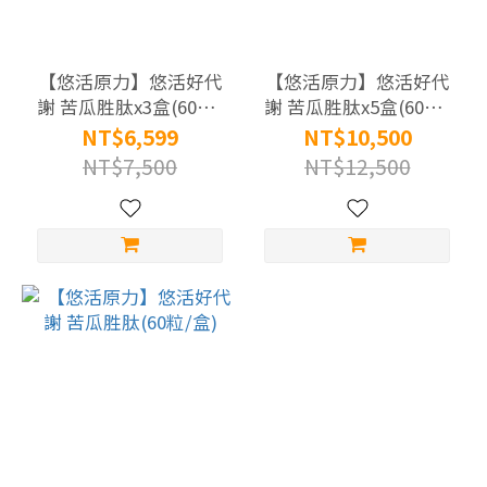
循
環
保
【悠活原力】悠活好代
【悠活原力】悠活好代
健
謝 苦瓜胜肽x3盒(60粒/
謝 苦瓜胜肽x5盒(60粒/
(3)
盒)
盒) 外食族必備 SNQ認
NT$6,599
NT$10,500
證
NT$7,500
NT$12,500
素
食
蛋
奶
素
(3)
全
素
(3)