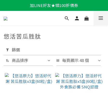
加LINE好友★領100折價券
輕盈一夏★滿額86折
輕盈一夏★滿額86折
悠活苦瓜胜肽
套
用
篩選
篩
商品排序
每頁顯示 48 個
選
(0/20)
機
能
保
健