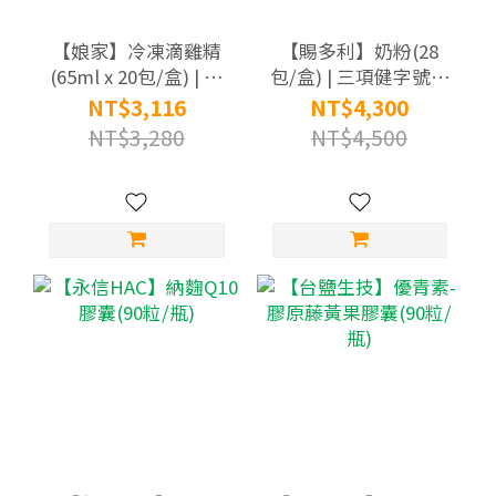
【娘家】冷凍滴雞精
【賜多利】奶粉(28
(65ml x 20包/盒) | 原
包/盒) | 三項健字號認
廠直供 低溫宅配 | 原
證
NT$3,116
NT$4,300
廠目前效期：
NT$3,280
NT$4,500
20261216