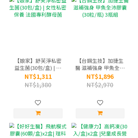
【娘家】舒芙淨私密
【台鋼生技】加捷生
益生菌(30包/盒) | 女
醫 滋補強身 甲魚全沛
性私密保養 法國專利
膠囊(30粒/瓶) 3瓶組
NT$1,311
NT$1,896
酵母菌
NT$1,380
NT$2,970