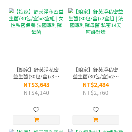
【娘家】舒芙淨私密
【娘家】舒芙淨私密
益生菌(30包/盒)x3盒
益生菌(30包/盒)x2盒
組 | 女性私密保養 法
組 | 法國專利酵母菌
NT$3,643
NT$2,484
國專利酵母菌
私密14天呵護對策
NT$4,140
NT$2,760