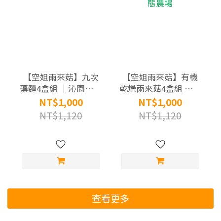
【空姐雨來菇】九次
【空姐雨來菇】有機
藻麵4盒組 ｜沁園生態
乾燥雨來菇4盒組 ｜沁
農場
園生態農場
NT$1,000
NT$1,000
NT$1,120
NT$1,120
查看更多