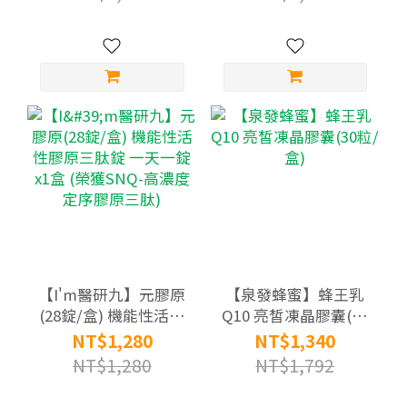
度定序膠原三肽)
【I'm醫研九】元膠原
【泉發蜂蜜】蜂王乳
(28錠/盒) 機能性活性
Q10 亮皙凍晶膠囊(30
膠原三肽錠 一天一錠
粒/盒)
NT$1,280
NT$1,340
x1盒 (榮獲SNQ-高濃
NT$1,280
NT$1,792
度定序膠原三肽)