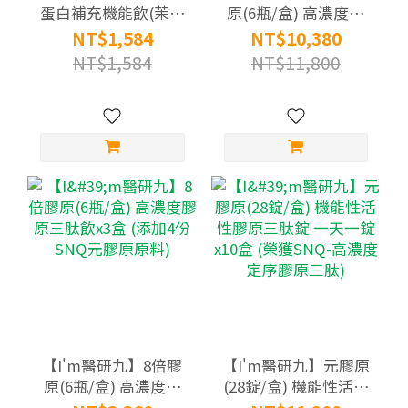
蛋白補充機能飲(茉莉
原(6瓶/盒) 高濃度膠
綠茶風味)(12入/袋)
原三肽飲x10盒 (添加4
NT$1,584
NT$10,380
份SNQ元膠原原料)
NT$1,584
NT$11,800
【I'm醫研九】8倍膠
【I'm醫研九】元膠原
原(6瓶/盒) 高濃度膠
(28錠/盒) 機能性活性
原三肽飲x3盒 (添加4
膠原三肽錠 一天一錠