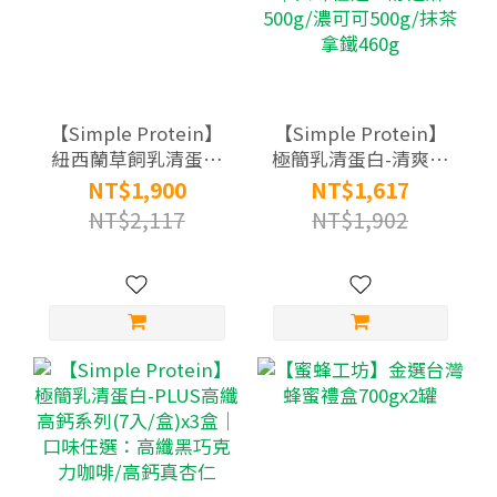
【Simple Protein】
【Simple Protein】
紐西蘭草飼乳清蛋白
極簡乳清蛋白-清爽無
(810g/罐)x2罐
添加系列(500g袋
NT$1,900
NT$1,617
裝)x3袋組｜口味任
NT$2,117
NT$1,902
選：醇芝麻500g/濃可
可500g/抹茶拿鐵
460g