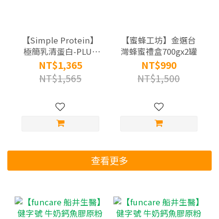
【Simple Protein】
【蜜蜂工坊】金選台
極簡乳清蛋白-PLUS
灣蜂蜜禮盒700gx2罐
高纖高鈣系列(7入/
NT$1,365
NT$990
盒)x3盒｜口味任選：
NT$1,565
NT$1,500
高纖黑巧克力咖啡/高
鈣真杏仁
查看更多