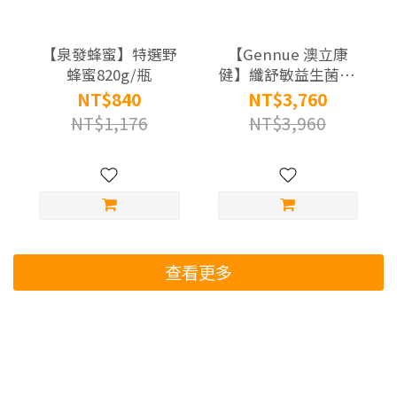
【泉發蜂蜜】特選野
【Gennue 澳立康
蜂蜜820g/瓶
健】纖舒敏益生菌X2
盒組(30條/盒)
NT$840
NT$3,760
NT$1,176
NT$3,960
查看更多