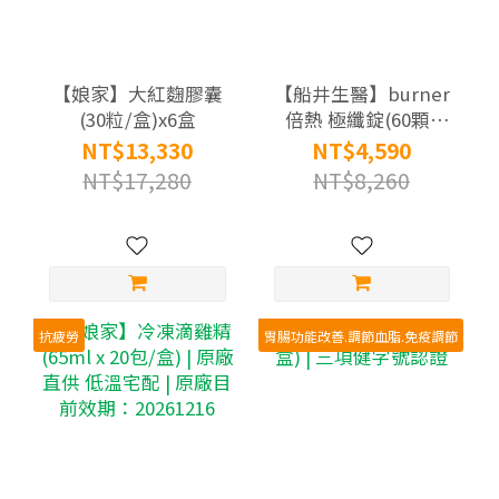
【娘家】大紅麴膠囊
【船井生醫】burner
(30粒/盒)x6盒
倍熱 極纖錠(60顆/
盒)x7盒 | 衛福部核准
NT$13,330
NT$4,590
健康食品 不易形成體
NT$17,280
NT$8,260
脂肪
抗疲勞
胃腸功能改善.調節血脂.免疫調節