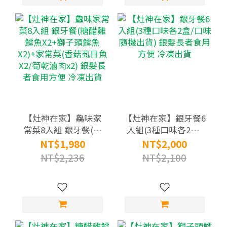
【灶神在家】鱻味家
【灶神在家】銀牙餐6
常菜8入組 銀牙餐(糖
入組(3種口味各2盒/
醋雞鱈魚X2+獅子頭鱈
口味隨機出貨) 銀髮長
NT$1,980
NT$2,000
魚X2)+家常菜(香菇虱
者食用方便 冷凍出貨
NT$2,236
NT$2,100
目魚X2/筍乾滷肉x2)
銀髮長者食用方便 冷
凍出貨