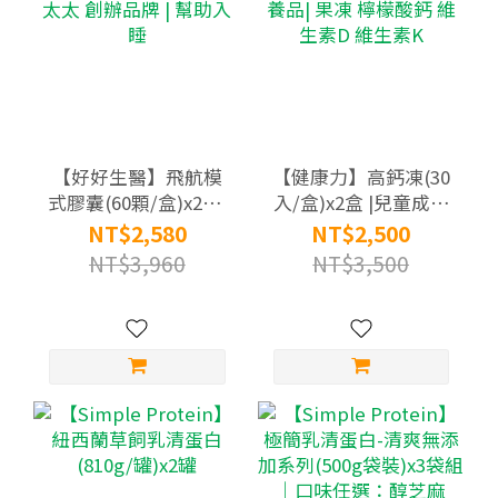
【好好生醫】飛航模
【健康力】高鈣凍(30
式膠囊(60顆/盒)x2盒|
入/盒)x2盒 |兒童成長
理科太太 創辦品牌 |
營養品| 果凍 檸檬酸鈣
NT$2,580
NT$2,500
幫助入睡
維生素D 維生素K
NT$3,960
NT$3,500