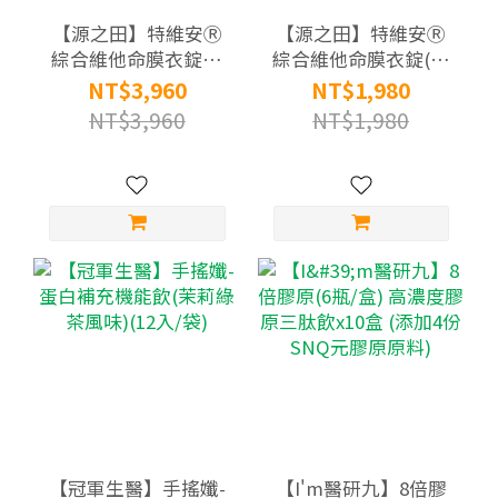
【源之田】特維安Ⓡ
【源之田】特維安Ⓡ
綜合維他命膜衣錠X2
綜合維他命膜衣錠(60
盒組(60錠/盒) (原名特
錠/盒) (原名特孕安)
NT$3,960
NT$1,980
孕安)
NT$3,960
NT$1,980
【冠軍生醫】手搖孅-
【I'm醫研九】8倍膠