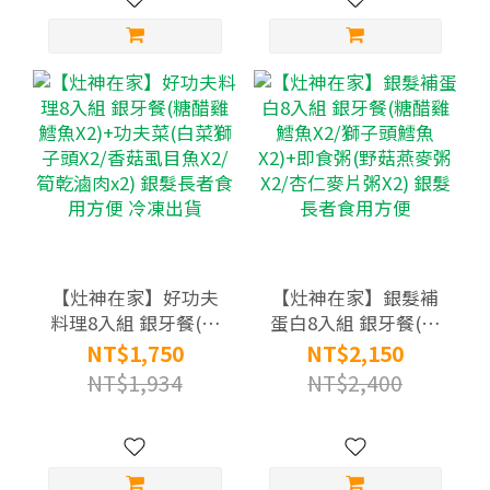
方便
【灶神在家】好功夫
【灶神在家】銀髮補
料理8入組 銀牙餐(糖
蛋白8入組 銀牙餐(糖
醋雞鱈魚X2)+功夫菜
醋雞鱈魚X2/獅子頭鱈
NT$1,750
NT$2,150
(白菜獅子頭X2/香菇
魚X2)+即食粥(野菇燕
NT$1,934
NT$2,400
虱目魚X2/筍乾滷肉
麥粥X2/杏仁麥片粥
x2) 銀髮長者食用方便
X2) 銀髮長者食用方便
冷凍出貨