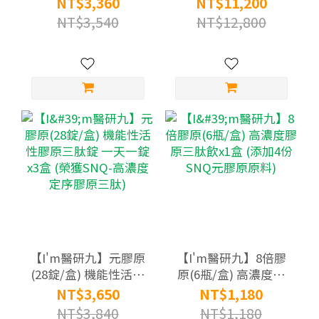
NT$3,360
NT$11,200
份SNQ元膠原原料)
x10盒 (榮獲SNQ-高濃
NT$3,540
NT$12,800
度定序膠原三肽)
【I'm醫研九】元膠原
【I'm醫研九】8倍膠
(28錠/盒) 機能性活性
原(6瓶/盒) 高濃度膠
膠原三肽錠 一天一錠
原三肽飲x1盒 (添加4
NT$3,650
NT$1,180
x3盒 (榮獲SNQ-高濃
份SNQ元膠原原料)
NT$3,840
NT$1,180