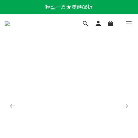
輕盈一夏★滿額86折
輕盈一夏★滿額86折
新會員📣送300購物金 > 立即註冊
加LINE好友★領100折價券
輕盈一夏★滿額86折