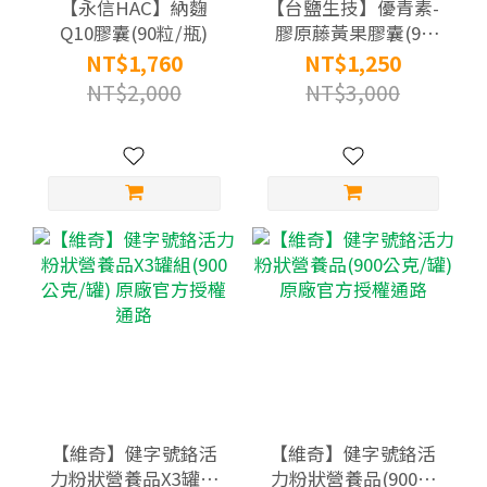
【永信HAC】納麴
【台鹽生技】優青素-
Q10膠囊(90粒/瓶)
膠原藤黃果膠囊(90
粒/瓶)
NT$1,760
NT$1,250
NT$2,000
NT$3,000
【維奇】健字號鉻活
【維奇】健字號鉻活
力粉狀營養品X3罐組
力粉狀營養品(900公