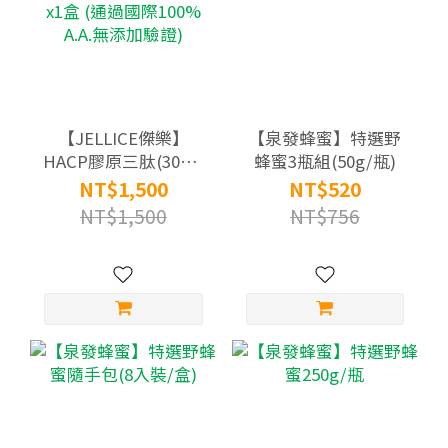
【JELLICE傑樂】
【泉發蜂蜜】特選野
HACP膠原三肽(30條/
蜂蜜3瓶組(50g/瓶)
盒) 定序三胜肽 膠原
NT$1,500
NT$520
蛋白粉x1盒 (通過國際
NT$1,500
NT$756
100% A.A.無添加驗證)