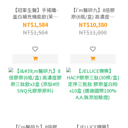
【冠軍生醫】手搖孅-
【I'm醫研九】8倍膠
蛋白補充機能飲(茉莉
原(6瓶/盒) 高濃度膠
綠茶風味)(12入/袋)
原三肽飲x10盒 (添加4
NT$1,584
NT$10,380
份SNQ元膠原原料)
NT$1,584
NT$11,800
【I'm醫研九】8倍膠
【JELLICE傑樂】