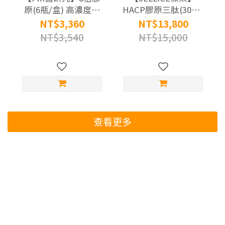
原(6瓶/盒) 高濃度膠
HACP膠原三肽(30條/
原三肽飲x3盒 (添加4
盒) 定序三胜肽 膠原
NT$3,360
NT$13,800
份SNQ元膠原原料)
蛋白粉x10盒 (通過國
NT$3,540
NT$15,000
際100% A.A.無添加驗
證)
查看更多