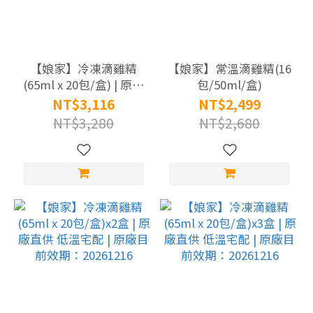
抗
疲
勞
【娘家】冷凍滴雞精
【娘家】常溫滴雞精(16
(2)
(65ml x 20包/盒) | 原廠
包/50ml/盒)
直供 低溫宅配 | 原廠目
NT$3,116
NT$2,499
滋
前效期：20261216
NT$3,280
NT$2,680
補
強
身
(6)
成
分
滴
雞
精