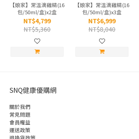
【娘家】常溫滴雞精(16
【娘家】常溫滴雞精(16
元 (2)
包/50ml/盒)x2盒
包/50ml/盒)x3盒
NT$4,799
NT$6,999
認
NT$5,360
NT$8,040
證
標
章
健
字
號
(3)
SNQ健康優購網
SNQ
關於我們
國家
常見問題
品質
會員權益
標章
運送政策
(6)
退換貨政策