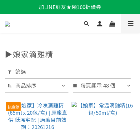
加LINE好友★領100折價券
輕盈一夏★滿額86折
輕盈一夏★滿額86折
▶️娘家滴雞精
套
用
篩選
篩
商品排序
每頁顯示 48 個
選
(0/20)
抗疲勞
機
能
保
健