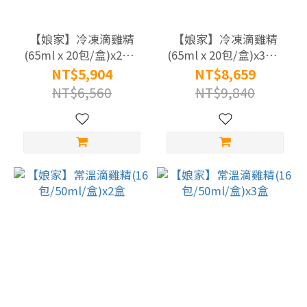
|
鱸
【娘家】冷凍滴雞精
【娘家】冷凍滴雞精
魚
(65ml x 20包/盒)x2盒 |
(65ml x 20包/盒)x3盒 |
精
原廠直供 低溫宅配 | 原
原廠直供 低溫宅配 | 原
NT$5,904
NT$8,659
(6)
廠目前效期：20261216
廠目前效期：20261216
NT$6,560
NT$9,840
商
品
價
格
4000
元以
上
(4)
2000-
3999