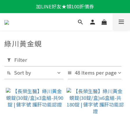
加LINE好友★領100折價券
輕盈一夏★滿額86折
輕盈一夏★滿額86折
綠川黃金蜆
Apply
Filter
Filter
(0/20)
Sort by
48 Items per page
機
能
保
健
活
力