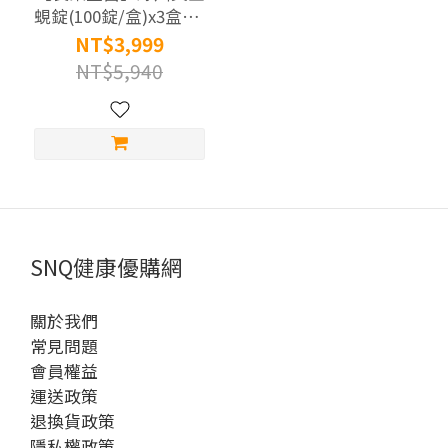
蜆錠(100錠/盒)x3盒組-
商
共300錠 | 健字號 護肝
NT$3,999
品
功能認證
NT$5,940
價
格
2000-
3999
元 (3)
1000-
SNQ健康優購網
1999
元 (2)
關於我們
常見問題
認
會員權益
證
運送政策
標
退換貨政策
章
隱私權政策