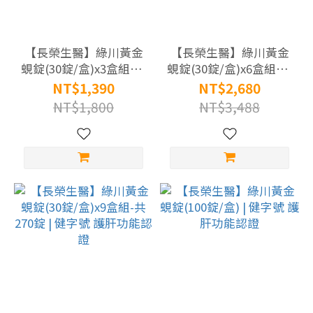
補
給
(5)
【長榮生醫】綠川黃金
【長榮生醫】綠川黃金
蜆錠(30錠/盒)x3盒組-共
蜆錠(30錠/盒)x6盒組-共
護
90錠 | 健字號 護肝功能
180錠 | 健字號 護肝功
NT$1,390
NT$2,680
肝
認證
能認證
NT$1,800
NT$3,488
功
能
(5)
素
食
蛋
奶
素
(5)