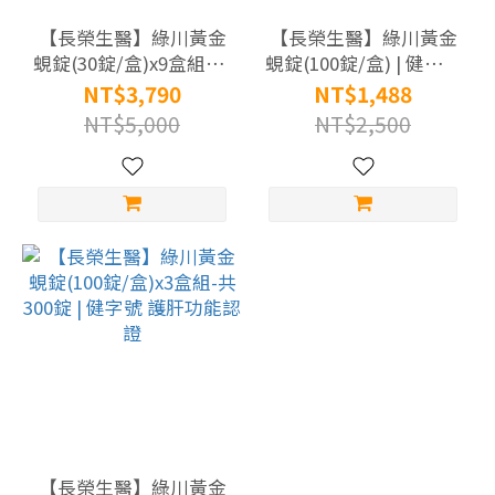
全
【長榮生醫】綠川黃金
【長榮生醫】綠川黃金
素
蜆錠(30錠/盒)x9盒組-共
蜆錠(100錠/盒) | 健字號
(5)
270錠 | 健字號 護肝功
護肝功能認證
NT$3,790
NT$1,488
能認證
NT$5,000
NT$2,500
成
分
蜆
精
|
薑
黃
|
黑
蒜
精
(5)
【長榮生醫】綠川黃金