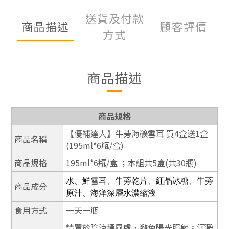
送貨及付款
商品描述
顧客評價
方式
商品描述
商品規格
【優補達人】牛蒡海礦雪耳 買4盒送1盒
商品名稱
(195ml*6瓶/盒)
商品規格
195ml*6瓶/盒 ；本組共5盒(共30瓶)
水、鮮雪耳、牛蒡乾片、紅晶冰糖、牛蒡
商品成分
原汁、海洋深層水濃縮液
食用方式
一天一瓶
請置於陰涼通風處，避免陽光照射。沉澱