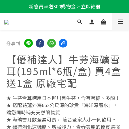
新會員📣送300購物金 > 立即註冊
輕盈一夏★滿額86折
加LINE好友★領100折價券
輕盈一夏★滿額86折
分享到
【優補達人】牛蒡海礦雪
耳(195ml*6瓶/盒) 買4盒
送1盒 原廠宅配
★ 牛蒡雪耳選用日本柳川黑牛蒡，含有菊糖、多酚！
★ 搭配花蓮外海662公尺深的珍貴「海洋深層水」，
讓您同時補充天然礦物質
★ 海礦雪耳飲全素可食， 適合全家大小一同飲用。
★ 維持消化道機能、增強體力、青春美麗的優質選擇