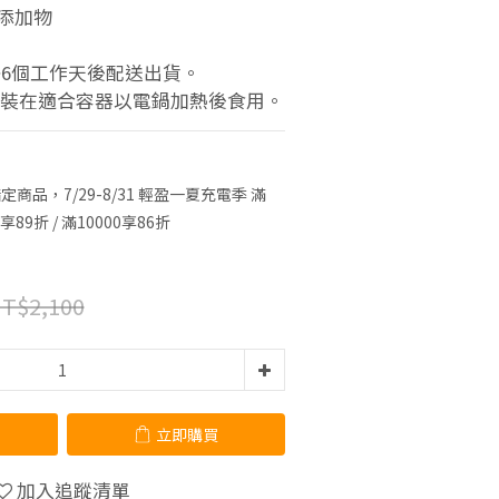
添加物
~6個工作天後配送出貨。
盛裝在適合容器以電鍋加熱後食用。
定商品，7/29-8/31 輕盈一夏充電季 滿
9享89折 / 滿10000享86折
T$2,100
立即購買
加入追蹤清單