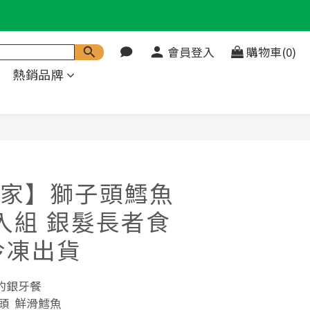
會員登入
購物車(0)
熱銷品牌
立即購買
家】獅子頭鱈魚
入組 銀髮長者食
冷凍出貨
的銀牙餐
頭  鮮滑鱈魚