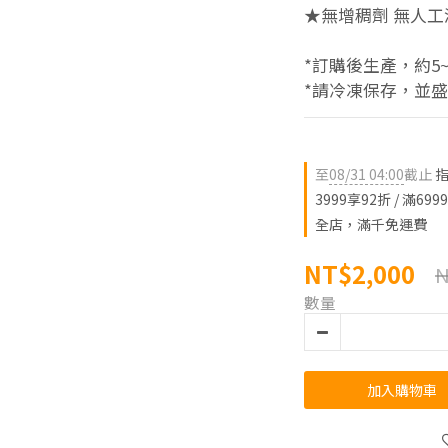
★無增稠劑 無人工
*訂購後生產，約5
*請冷凍保存，並
至
08/31 04:00
截止
指
3999享92折 / 滿699
全店，滿千免運費
NT$2,000
N
數量
加入購物車