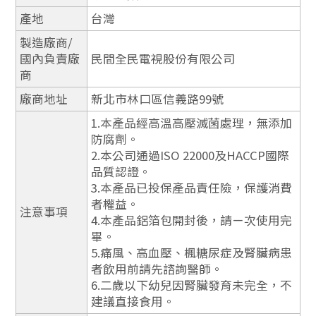
產地
台灣
製造廠商/
國內負責廠
民間全民電視股份有限公司
商
廠商地址
新北市林口區信義路99號
1.本產品經高溫高壓滅菌處理，無添加
防腐劑。
2.本公司通過ISO 22000及HACCP國際
品質認證。
3.本產品已投保產品責任險，保護消費
者權益。
注意事項
4.本產品鋁箔包開封後，請ㄧ次使用完
畢。
5.痛風、高血壓、楓糖尿症及腎臟病患
者飲用前請先諮詢醫師。
6.二歲以下幼兒因腎臟發育未完全，不
建議直接食用。