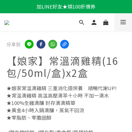
加LINE好友★領100折價券
輕盈一夏★滿額86折
輕盈一夏★滿額86折
分享到
【娘家】常溫滴雞精(16
包/50ml/盒)x2盒
★娘家常溫滴雞精 三重消化道保養　順暢代謝UP!
★常溫滴雞精 高溫高壓滴萃十小時 不加一滴水
★100%全雞滴釀 封存滴滴精華
★黃金4小時入鍋滴釀，蒸氣不回流
★零脂肪、零膽固醇