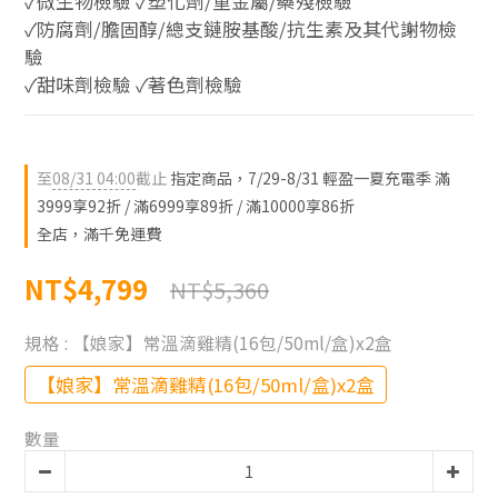
✓微生物檢驗 ✓塑化劑/重金屬/藥殘檢驗 
✓防腐劑/膽固醇/總支鏈胺基酸/抗生素及其代謝物檢
驗
✓甜味劑檢驗 ✓著色劑檢驗
至
08/31 04:00
截止
指定商品，7/29-8/31 輕盈一夏充電季 滿
3999享92折 / 滿6999享89折 / 滿10000享86折
全店，滿千免運費
NT$4,799
NT$5,360
規格
: 【娘家】常溫滴雞精(16包/50ml/盒)x2盒
【娘家】常溫滴雞精(16包/50ml/盒)x2盒
數量