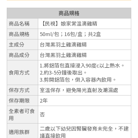
商品規格
商品名稱
【民視】娘家常溫滴雞精
商品規格
50ml/包；16包/盒；共2盒
主成分
台灣黑羽土雞滴雞精
商品成分
台灣黑羽土雞滴雞精
1.將鋁箔包直接浸入90度c以上熱水。
食用方式
2.約3-5分鐘後取出。
3.剪開鋁箔包，倒入容器內飲用。
保存方式
室溫保存，避免陽光直射及潮濕處
保存期限
2年
全素者可食
否
用
二歲以下幼兒因腎臟發育未完全，不建
適用族群
議直接飲用