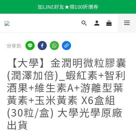
輕盈一夏★滿額86折
輕盈一夏★滿額86折
新會員📣送300購物金 > 立即註冊
加LINE好友★領100折價券
分享到
輕盈一夏★滿額86折
【大學】金潤明微粒膠囊
(潤澤加倍)_蝦紅素+智利
酒果+維生素A+游離型葉
黃素+玉米黃素 X6盒組
(30粒/盒) 大學光學原廠
出貨