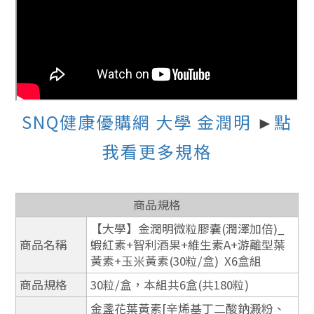
SNQ健康優購網 大學 金潤明
點
►
我看更多規格
商品規格
【大學】金潤明微粒膠囊(潤澤加倍)_
商品名稱
蝦紅素+智利酒果+維生素A+游離型葉
黃素+玉米黃素(30粒/盒) X6盒組
商品規格
30粒/盒，本組共6盒(共180粒)
金盞花葉黃素[辛烯基丁二酸鈉澱粉、