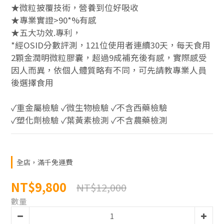
★微粒披覆技術，營養到位好吸收
★專業實證>90*%有感
★五大功效.專利，
*經OSID分數評測，121位使用者連續30天，每天食用
2顆金潤明微粒膠囊，超過9成補充後有感，實際感受
因人而異，依個人體質略有不同，可先請教專業人員
後選擇食用
✓重金屬檢驗 ✓微生物檢驗 ✓不含西藥檢驗 
✓塑化劑檢驗 ✓葉黃素檢測 ✓不含農藥檢測
全店，滿千免運費
NT$9,800
NT$12,000
數量