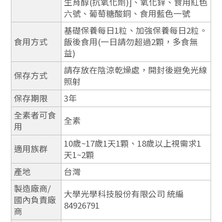
生育醇(抗氧化劑)]、氧化鋅、食用紅色
六號、葡萄糖酸銅、食用藍色一號
基礎保養每日1粒、加強保養每日2粒。
食用方式
飯後食用(一日請勿超過2顆，多食無
益)
請存放在陰涼乾燥處，開封後避免光線
保存方式
照射
保存期限
3年
全素者可食
全素
用
10歲~17歲1天1顆、18歲以上視需求1
適用族群
天1~2顆
產地
台灣
製造廠商/
大學光學科技股份有限公司 統編
國內負責廠
84926791
商