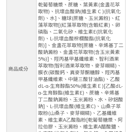
乾葡萄糖漿、蔗糖、葉黃素(金盞花萃
取物)、抗壞血酸鈉(維生素 C )(抗氧化
劑)、水]、糖球(蔗糖、玉米澱粉)、紅
藻萃取物[(紅藻萃取物(含蝦紅素)、卵
磷脂、二氧化矽、維生素E(抗氧化
劑)、L-抗壞血酸棕櫚酸酯(抗氧化
劑)]、金盞花萃取物[蔗糖、辛烯基丁二
酸鈉澱粉、金盞花萃取物(含玉米黃素
5%)]、羥丙基甲基纖維素、智利酒果
萃取物(智利酒果萃取物、麥芽糊精)、
商品成分
膜衣(碳酸鈣、異麥芽酮糖醇、羥丙基
甲基纖維素、中鏈三酸甘油酯)、乙酸
dL-α-生育醇酯50%(維生素Ｅ)[乙酸dL-
α-生育醇酯(維生素E)、蔗糖、辛烯基
丁二酸鈉澱粉、玉米澱粉、水、矽鋁酸
鈉]、L-抗壞血酸(維生素C)、山桑子萃
取粉(山桑子、麥芽糊精)、乙基纖維
素、維生素A乙酸脂粉[乾葡萄糖漿、阿
拉伯膠、玉米澱粉、維生素A醋酸鹽、