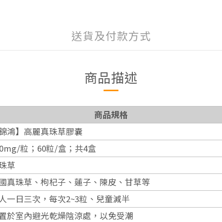
送貨及付款方式
商品描述
商品規格
錦鴻】高麗真珠草膠囊
00mg/粒；60粒/盒；共4盒
珠草
國真珠草、枸杞子、蓮子、陳皮、甘草等
人一日三次，每次2~3粒、兒童減半
置於室內避光乾燥陰涼處，以免受潮