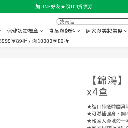
加LINE好友★領100折價券
輕盈一夏★滿額86折
輕盈一夏★滿額86折
保健認證標章
食品與飲料
居家與美妝美髮
6999享89折 / 滿10000享86折
【錦鴻】
x4盒
★進口特選韓國真
★可滋補強身，調
★韓國人蔘地旁一
★韓國研究所(WH