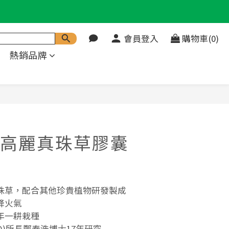
會員登入
購物車(0)
熱銷品牌
立即購買
高麗真珠草膠囊
珠草，配合其他珍貴植物研發製成
降火氣
年一耕栽種
O)所長鄭泰浩博士17年研究