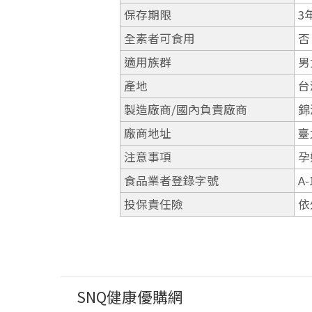
保存期限
3
全素者可食用
否
適用族群
男
產地
台
製造廠商/國內負責廠商
錦
廠商地址
臺
注意事項
孕
食品業者登錄字號
A-
投保責任險
依
SNQ健康優購網