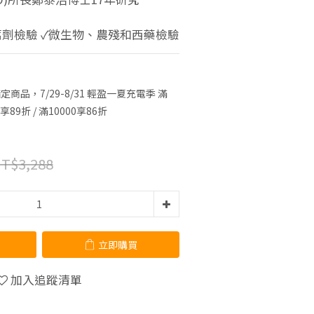
劑檢驗 ✓微生物、農殘和西藥檢驗
定商品，7/29-8/31 輕盈一夏充電季 滿
9享89折 / 滿10000享86折
T$3,288
立即購買
加入追蹤清單