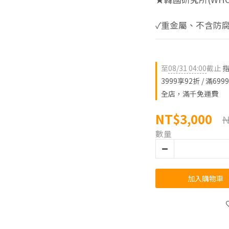
✓重金屬、不含防腐
至
08/31 04:00
截止
指
3999享92折 / 滿699
全店，滿千免運費
NT$3,000
N
數量
加入購物車