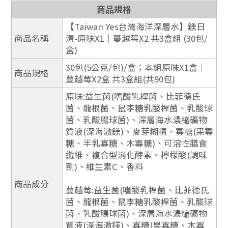
商品規格
【Taiwan Yes台灣海洋深層水】鎂日
商品名稱
清-原味X1│蔓越莓X2 共3盒組 (30包/
盒)
30包(5公克/包)/盒；本組原味X1盒│
商品規格
蔓越莓X2盒 共3盒組(共90包)
原味:益生菌(嗜酸乳桿菌、比菲德氏
菌、龍根菌、鼠李糖乳酸桿菌、乳酸球
菌、乳酸腸球菌)、深層海水濃縮礦物
質液(深海激鎂)、麥芽糊精、寡糖(果寡
糖、半乳寡糖、木寡糖)、可溶性膳食
纖維、複合型消化酵素、檸檬酸(調味
劑)、維生素C、香料
商品成分
蔓越莓:益生菌(嗜酸乳桿菌、比菲德氏
菌、龍根菌、鼠李糖乳酸桿菌、乳酸球
菌、乳酸腸球菌)、深層海水濃縮礦物
質液(深海激鎂)、寡糖(果寡糖、木寡