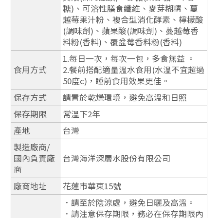
糖)、可溶性膳食纖維、麥芽糊精、蔓
越莓果汁粉、複合型消化酵素、檸檬酸
(調味劑)、蘋果酸(調味劑)、蔓越莓香
料粉(香料)、覆盆莓香料粉(香料)
1.每日一次，每次一包，多食無益 。
食用方式
2.餐前搭配適量溫水食用(水溫不宜超過
50度c)，睡前食用效果更佳。
保存方式
請置於乾燥環境，避免高溫和日照
保存期限
常溫下2年
產地
台灣
製造廠商/
國內負責廠
台灣海洋深層水股份有限公司
商
廠商地址
花蓮市華東15號
．請至於陰涼處，避免日曬及高溫。
．請注意保存期限，務必在保存期限內