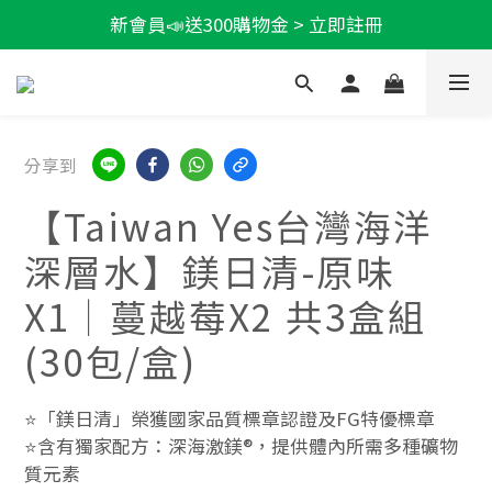
新會員📣送300購物金 > 立即註冊
輕盈一夏★滿額86折
加LINE好友★領100折價券
輕盈一夏★滿額86折
分享到
【Taiwan Yes台灣海洋
深層水】鎂日清-原味
X1│蔓越莓X2 共3盒組
(30包/盒)
⭐「鎂日清」榮獲國家品質標章認證及FG特優標章
⭐含有獨家配方：深海激鎂®，提供體內所需多種礦物
質元素