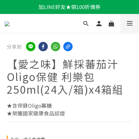
加LINE好友★領100折價券
輕盈一夏★滿額86折
輕盈一夏★滿額86折
分享到
【愛之味】鮮採蕃茄汁
Oligo保健 利樂包
250ml(24入/箱)x4箱組
★含保健Oligo寡糖
★榮獲國家健康食品認證