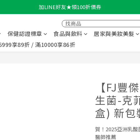
加LINE好友★領100折價券
輕盈一夏★滿額86折
輕盈一夏★滿額86折
保健認證標章
食品與飲料
居家與美妝美髮
6999享89折 / 滿10000享86折
【FJ豐傑
生菌-克菲
盒) 新
賀！2025亞洲乳
醫師推薦