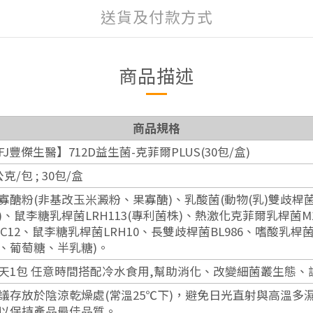
送貨及付款方式
商品描述
商品規格
FJ豐傑生醫】712D益生菌-克菲爾PLUS(30包/盒)
公克/包 ; 30包/盒
寡醣粉(非基改玉米澱粉、果寡醣)、乳酸菌(動物(乳)雙歧桿菌B
)、鼠李糖乳桿菌LRH113(專利菌株)、熱激化克菲爾乳桿菌
PC12、鼠李糖乳桿菌LRH10、長雙歧桿菌BL986、嗜酸乳桿菌
、葡萄糖、半乳糖)。
天1包 任意時間搭配冷水食用,幫助消化、改變細菌叢生態、
議存放於陰涼乾燥處(常溫25℃下)，避免日光直射與高溫
以保持產品最佳品質。