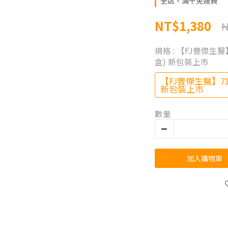
全店，滿千免運費
NT$1,380
N
規格
: 【FJ豐傑生醫
盒) 新包裝上市
【FJ豐傑生醫】71
新包裝上市
數量
加入購物車