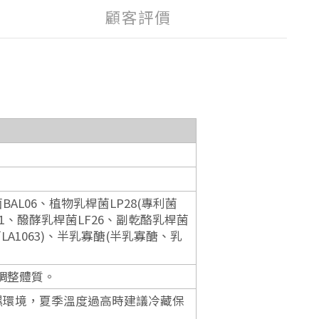
顧客評價
AL06、植物乳桿菌LP28(專利菌
M1、醱酵乳桿菌LF26、副乾酪乳桿菌
LA1063)、半乳寡醣(半乳寡醣、乳
調整體質。
多濕環境，夏季溫度過高時建議冷藏保