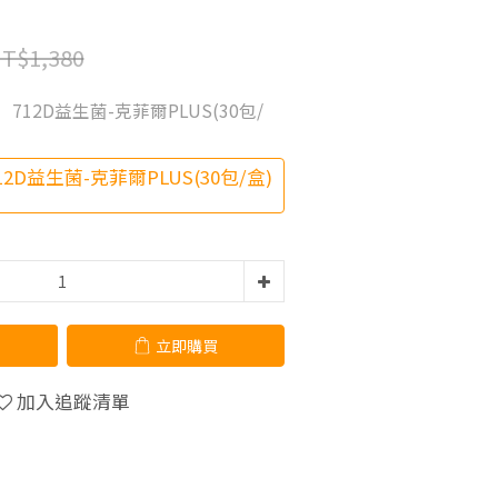
T$1,380
】712D益生菌-克菲爾PLUS(30包/
2D益生菌-克菲爾PLUS(30包/盒)
立即購買
加入追蹤清單