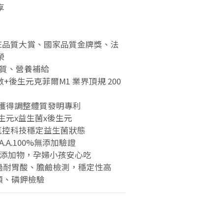
享
NE品質大賞、國家品質金牌獎、法
榮
體質、營養補給
數+後生元克菲爾M1 業界頂規 200
，獲得調整體質發明專利
生元x益生菌x後生元
動態氣控科技穩定益生菌狀態
.A.100%無添加驗證
品添加物，孕婦小孩安心吃
過耐胃酸、膽鹼檢測，穩定性高
項、磷鉀檢驗