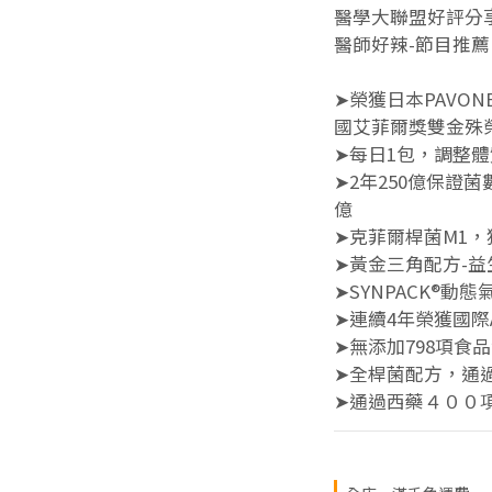
醫學大聯盟好評分
醫師好辣-節目推薦
➤榮獲日本PAVO
國艾菲爾獎雙金殊
➤每日1包，調整
➤2年250億保證菌
億 
➤克菲爾桿菌M1
➤黃金三角配方-益
➤SYNPACK®
➤連續4年榮獲國際A
➤無添加798項食
➤全桿菌配方，通
➤通過西藥４００