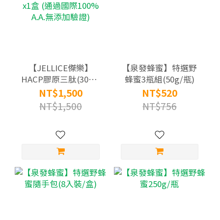
【JELLICE傑樂】
【泉發蜂蜜】特選野
HACP膠原三肽(30條/
蜂蜜3瓶組(50g/瓶)
盒) 定序三胜肽 膠原
NT$1,500
NT$520
蛋白粉x1盒 (通過國際
NT$1,500
NT$756
100% A.A.無添加驗證)