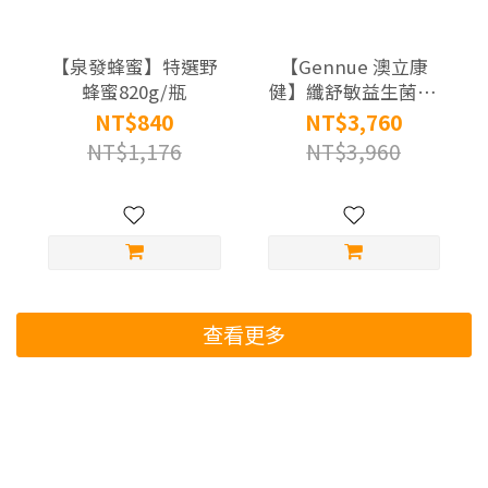
【泉發蜂蜜】特選野
【Gennue 澳立康
蜂蜜820g/瓶
健】纖舒敏益生菌X2
盒組(30條/盒)
NT$840
NT$3,760
NT$1,176
NT$3,960
查看更多