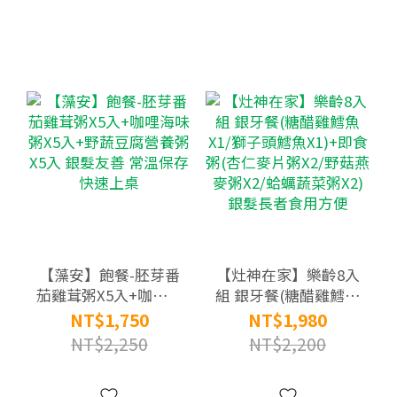
【藻安】飽餐-胚芽番
【灶神在家】樂齡8入
茄雞茸粥X5入+咖哩海
組 銀牙餐(糖醋雞鱈魚
味粥X5入+野蔬豆腐營
X1/獅子頭鱈魚X1)+即
NT$1,750
NT$1,980
養粥X5入 銀髮友善 常
食粥(杏仁麥片粥X2/
NT$2,250
NT$2,200
溫保存快速上桌
野菇燕麥粥X2/蛤蠣蔬
菜粥X2) 銀髮長者食用