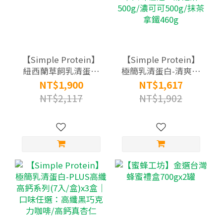
【Simple Protein】
【Simple Protein】
紐西蘭草飼乳清蛋白
極簡乳清蛋白-清爽無
(810g/罐)x2罐
添加系列(500g袋
NT$1,900
NT$1,617
裝)x3袋組｜口味任
NT$2,117
NT$1,902
選：醇芝麻500g/濃可
可500g/抹茶拿鐵
460g