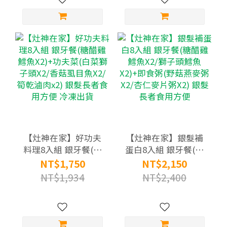
方便
【灶神在家】好功夫
【灶神在家】銀髮補
料理8入組 銀牙餐(糖
蛋白8入組 銀牙餐(糖
醋雞鱈魚X2)+功夫菜
醋雞鱈魚X2/獅子頭鱈
NT$1,750
NT$2,150
(白菜獅子頭X2/香菇
魚X2)+即食粥(野菇燕
NT$1,934
NT$2,400
虱目魚X2/筍乾滷肉
麥粥X2/杏仁麥片粥
x2) 銀髮長者食用方便
X2) 銀髮長者食用方便
冷凍出貨