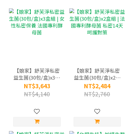
【娘家】舒芙淨私密
【娘家】舒芙淨私密
益生菌(30包/盒)x3盒
益生菌(30包/盒)x2盒
組 | 女性私密保養 法
組 | 法國專利酵母菌
NT$3,643
NT$2,484
國專利酵母菌
私密14天呵護對策
NT$4,140
NT$2,760