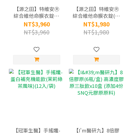
【源之田】特維安Ⓡ
【源之田】特維安Ⓡ
綜合維他命膜衣錠X2
綜合維他命膜衣錠(60
盒組(60錠/盒) (原名特
錠/盒) (原名特孕安)
NT$3,960
NT$1,980
孕安)
NT$3,960
NT$1,980
【冠軍生醫】手搖孅-
【I'm醫研九】8倍膠