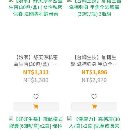
【娘家】舒芙淨私密
【台鋼生技】加捷生
益生菌(30包/盒) | 女
醫 滋補強身 甲魚全沛
性私密保養 法國專利
膠囊(30粒/瓶) 3瓶組
NT$1,311
NT$1,896
酵母菌
NT$1,380
NT$2,970