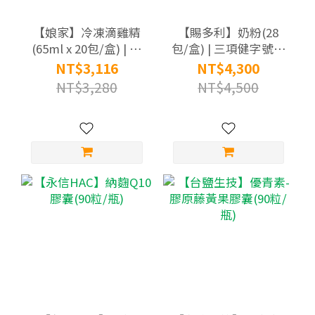
【娘家】冷凍滴雞精
【賜多利】奶粉(28
(65ml x 20包/盒) | 原
包/盒) | 三項健字號認
廠直供 低溫宅配 | 原
證
NT$3,116
NT$4,300
廠目前效期：
NT$3,280
NT$4,500
20261216