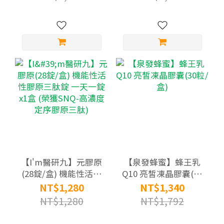
度定序膠原三肽)
【I'm醫研九】元膠原
【泉發蜂蜜】蜂王乳
(28錠/盒) 機能性活性
Q10 亮皙凍晶膠囊(30
膠原三肽錠 一天一錠
粒/盒)
NT$1,280
NT$1,340
x1盒 (榮獲SNQ-高濃
NT$1,280
NT$1,792
度定序膠原三肽)