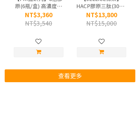
原(6瓶/盒) 高濃度膠
HACP膠原三肽(30條/
原三肽飲x3盒 (添加4
盒) 定序三胜肽 膠原
NT$3,360
NT$13,800
份SNQ元膠原原料)
蛋白粉x10盒 (通過國
NT$3,540
NT$15,000
際100% A.A.無添加驗
證)
查看更多