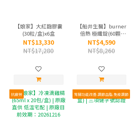
【娘家】大紅麴膠囊
【船井生醫】burner
(30粒/盒)x6盒
倍熱 極纖錠(60顆/
盒)x7盒 | 衛福部核准
NT$13,330
NT$4,590
健康食品 不易形成體
NT$17,280
NT$8,260
脂肪
抗疲勞
胃腸功能改善.調節血脂.免疫調節