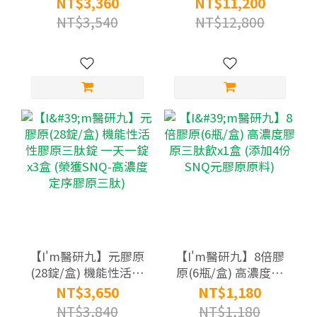
NT$3,360
NT$11,200
份SNQ元膠原原料)
x10盒 (榮獲SNQ-高濃
NT$3,540
NT$12,800
度定序膠原三肽)
【I'm醫研九】元膠原
【I'm醫研九】8倍膠
(28錠/盒) 機能性活性
原(6瓶/盒) 高濃度膠
膠原三肽錠 一天一錠
原三肽飲x1盒 (添加4
NT$3,650
NT$1,180
x3盒 (榮獲SNQ-高濃
份SNQ元膠原原料)
NT$3,840
NT$1,180