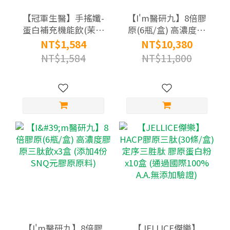
【冠軍生醫】手搖孅-
【I'm醫研九】8倍膠
蛋白補充機能飲(茉莉
原(6瓶/盒) 高濃度膠
綠茶風味)(12入/袋)
原三肽飲x10盒 (添加4
NT$1,584
NT$10,380
份SNQ元膠原原料)
NT$1,584
NT$11,800
【I'm醫研九】8倍膠
【JELLICE傑樂】