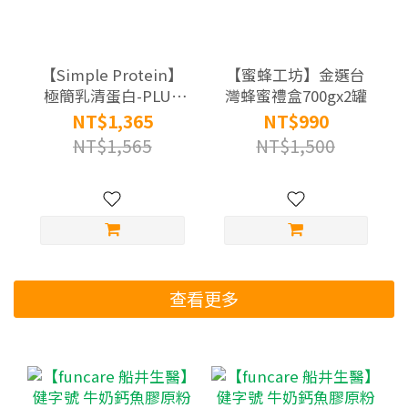
【Simple Protein】
【蜜蜂工坊】金選台
極簡乳清蛋白-PLUS
灣蜂蜜禮盒700gx2罐
高纖高鈣系列(7入/
NT$1,365
NT$990
盒)x3盒｜口味任選：
NT$1,565
NT$1,500
高纖黑巧克力咖啡/高
鈣真杏仁
查看更多