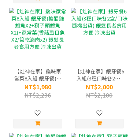
【灶神在家】鱻味家
【灶神在家】銀牙餐6
常菜8入組 銀牙餐(糖
入組(3種口味各2盒/
醋雞鱈魚X2+獅子頭鱈
口味隨機出貨) 銀髮長
NT$1,980
NT$2,000
魚X2)+家常菜(香菇虱
者食用方便 冷凍出貨
NT$2,236
NT$2,100
目魚X2/筍乾滷肉x2)
銀髮長者食用方便 冷
凍出貨