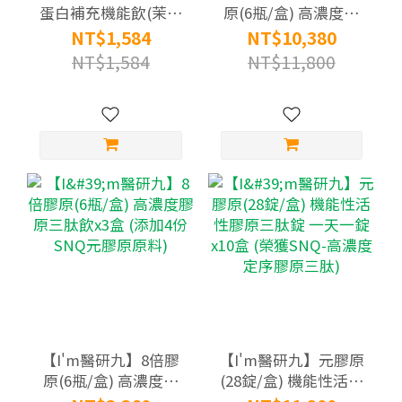
蛋白補充機能飲(茉莉
原(6瓶/盒) 高濃度膠
綠茶風味)(12入/袋)
原三肽飲x10盒 (添加4
NT$1,584
NT$10,380
份SNQ元膠原原料)
NT$1,584
NT$11,800
【I'm醫研九】8倍膠
【I'm醫研九】元膠原
原(6瓶/盒) 高濃度膠
(28錠/盒) 機能性活性
原三肽飲x3盒 (添加4
膠原三肽錠 一天一錠