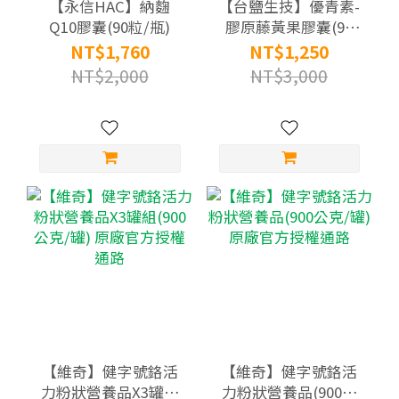
【永信HAC】納麴
【台鹽生技】優青素-
Q10膠囊(90粒/瓶)
膠原藤黃果膠囊(90
粒/瓶)
NT$1,760
NT$1,250
NT$2,000
NT$3,000
【維奇】健字號鉻活
【維奇】健字號鉻活
力粉狀營養品X3罐組
力粉狀營養品(900公