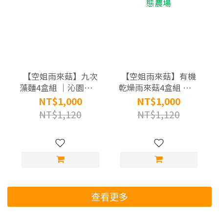
【空姐雨來菇】九次
【空姐雨來菇】有機
藻麵4盒組 ｜沁園生態
乾燥雨來菇4盒組 ｜沁
農場
園生態農場
NT$1,000
NT$1,000
NT$1,120
NT$1,120
查看更多