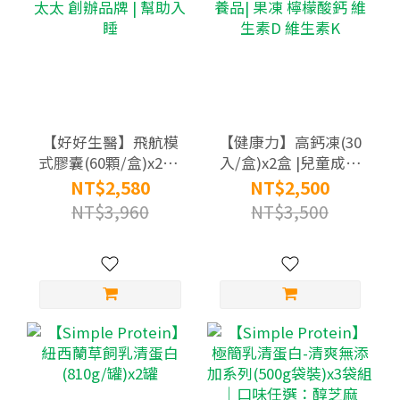
【好好生醫】飛航模
【健康力】高鈣凍(30
式膠囊(60顆/盒)x2盒|
入/盒)x2盒 |兒童成長
理科太太 創辦品牌 |
營養品| 果凍 檸檬酸鈣
NT$2,580
NT$2,500
幫助入睡
維生素D 維生素K
NT$3,960
NT$3,500