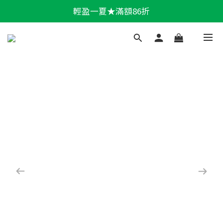
輕盈一夏★滿額86折
輕盈一夏★滿額86折
新會員📣送300購物金 > 立即註冊
加LINE好友★領100折價券
輕盈一夏★滿額86折