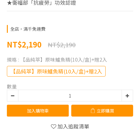
★衛福部「抗疲勞」功效認證
全店，滿千免運費
NT$2,190
NT$2,190
規格
: 【品純萃】原味鱸魚精(10入/盒)+贈2入
【品純萃】原味鱸魚精(10入/盒)+贈2入
數量
加入購物車
立即購買
加入追蹤清單