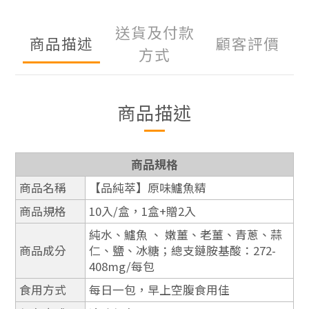
送貨及付款
商品描述
顧客評價
方式
商品描述
商品規格
商品名稱
【品純萃】原味鱸魚精
商品規格
10入/盒，1盒+贈2入
純水、鱸魚 、 嫩薑、老薑、青蔥、蒜
商品成分
仁、鹽、冰糖；總支鏈胺基酸：272-
408mg/每包
食用方式
每日一包，早上空腹食用佳