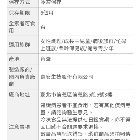
保存方式
冷凍保存
保存期限
6個月
全素者可食
否
用
女性調理/成長中兒童/病後族群/忙碌
適用族群
上班族/樂齡保健族/備考青少年
產地
台灣
製造廠商/
國內負責廠
食安生技股份有限公司
商
廠商地址
臺北市信義區信義路5段5號3樓
腎臟病患者不宜食用，若有其他疾病考
量，請諮詢醫生意見。
冷凍食品無法提供七日鑑賞期，亦不得
注意事項
因口感不合問題要求退換。
數量品項配送錯誤、瑕疵商品須拍照傳