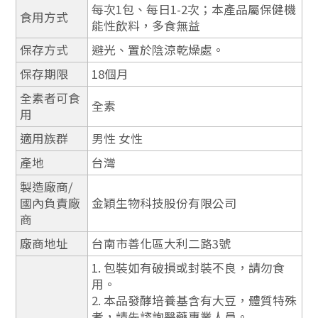
每次1包、每日1-2次；本產品屬保健機
食用方式
能性飲料，多食無益
保存方式
避光、置於陰涼乾燥處。
保存期限
18個月
全素者可食
全素
用
適用族群
男性 女性
產地
台灣
製造廠商/
國內負責廠
金穎生物科技股份有限公司
商
廠商地址
台南市善化區大利二路3號
1. 包裝如有破損或封裝不良，請勿食
用。
2. 本品發酵培養基含有大豆，體質特殊
者，請先諮詢醫藥專業人員。