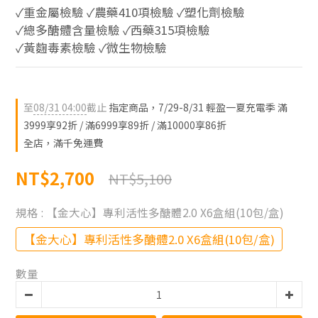
✓重金屬檢驗 ✓農藥410項檢驗 ✓塑化劑檢驗
✓總多醣體含量檢驗 ✓西藥315項檢驗 
✓黃麴毒素檢驗 ✓微生物檢驗
至
08/31 04:00
截止
指定商品，7/29-8/31 輕盈一夏充電季 滿
3999享92折 / 滿6999享89折 / 滿10000享86折
全店，滿千免運費
NT$2,700
NT$5,100
規格
: 【金大心】專利活性多醣體2.0 X6盒組(10包/盒)
【金大心】專利活性多醣體2.0 X6盒組(10包/盒)
數量