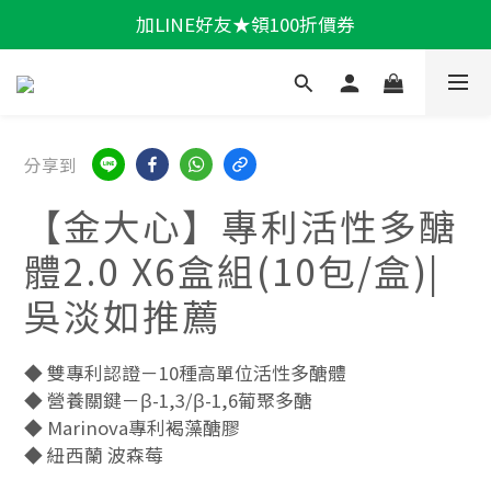
加LINE好友★領100折價券
輕盈一夏★滿額86折
輕盈一夏★滿額86折
分享到
【金大心】專利活性多醣
體2.0 X6盒組(10包/盒)|
吳淡如推薦
◆ 雙專利認證－10種高單位活性多醣體
◆ 營養關鍵－β-1,3/β-1,6葡聚多醣
◆ Marinova專利褐藻醣膠
◆ 紐西蘭 波森莓