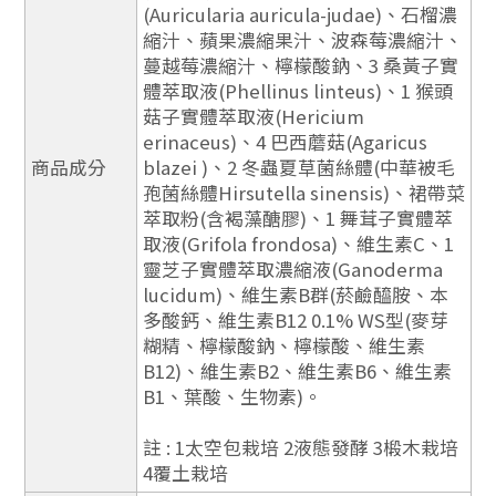
(Auricularia auricula-judae)、石榴濃
縮汁、蘋果濃縮果汁、波森莓濃縮汁、
蔓越莓濃縮汁、檸檬酸鈉、3 桑黃子實
體萃取液(Phellinus linteus)、1 猴頭
菇子實體萃取液(Hericium
erinaceus)、4 巴西蘑菇(Agaricus
商品成分
blazei )、2 冬蟲夏草菌絲體(中華被毛
孢菌絲體Hirsutella sinensis)、裙帶菜
萃取粉(含褐藻醣膠)、1 舞茸子實體萃
取液(Grifola frondosa)、維生素C、1
靈芝子實體萃取濃縮液(Ganoderma
lucidum)、維生素B群(菸鹼醯胺、本
多酸鈣、維生素B12 0.1% WS型(麥芽
糊精、檸檬酸鈉、檸檬酸、維生素
B12)、維生素B2、維生素B6、維生素
B1、葉酸、生物素)。
註 : 1太空包栽培 2液態發酵 3椴木栽培
4覆土栽培