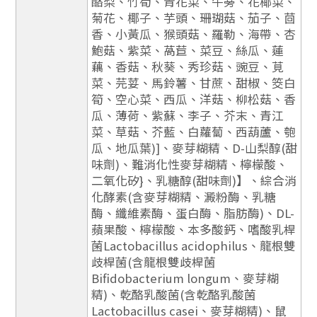
酪梨、竹筍、青花菜、牛蒡、花椰菜、
菊花、椰子、芋頭、珊瑚菇、茄子、茴
香、小黃瓜、猴頭菇、羅勒、海帶、杏
鮑菇、紫菜、萵苣、菜豆、絲瓜、蓮
藕、香菇、秋葵、秀珍菇、豌豆、莧
菜、芫荽、馬鈴薯、甘蔗、甜椒、筊白
筍、空心菜、西瓜、洋菇、柳松菇、香
瓜、薄荷、紫蘇、李子、芥末、青江
菜、草菇、芥藍、白蘿蔔、西葫蘆、匏
瓜、地瓜葉)]、麥芽糊精、D-山梨醇(甜
味劑)、難消化性麥芽糊精、檸檬酸、
二氧化矽}、乳糖醇(甜味劑)】、綜合消
化酵素(含麥芽糊精、澱粉酶、乳糖
酶、纖維素酶、蛋白酶、脂肪酶)、DL-
蘋果酸、檸檬酸、本多酸鈣、嗜酸乳桿
菌Lactobacillus acidophilus、龍根雙
歧桿菌(含龍根雙歧桿菌
Bifidobacterium longum、麥芽糊
精)、乾酪乳酸菌(含乾酪乳酸菌
Lactobacillus casei、麥芽糊精)、鼠