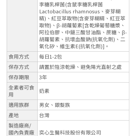
李糖乳桿菌(含鼠李糖乳桿菌
Lactobacillus rhamnosus、麥芽糊
精)、紅豆萃取物(含麥芽糊精、紅豆萃
取物)、β-胡蘿蔔素[含乾燥葡萄糖漿、
阿拉伯膠、中鏈三酸甘油酯、蔗糖、β-
胡蘿蔔素、抗壞血酸鈉(抗氧化劑)、二
氧化矽、維生素E(抗氧化劑)]。
食用方式
每日1-2包
保存方式
請置於陰涼乾燥、避免陽光直射之處
保存期限
3年
全素者可食
奶素
用
適用族群
男女、銀髮族
產地
台灣
製造廠商/
國內負責廠
奕心生醫科技股份有限公司