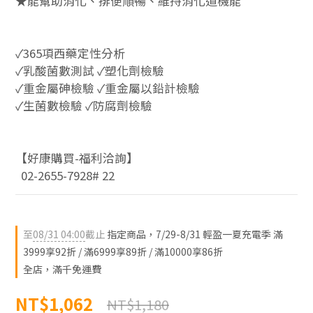
★能幫助消化、排便順暢、維持消化道機能
✓365項西藥定性分析
✓乳酸菌數測試 ✓塑化劑檢驗  
✓重金屬砷檢驗 ✓重金屬以鉛計檢驗
✓生菌數檢驗 ✓防腐劑檢驗
【好康購買-福利洽詢】
  02-2655-7928# 22
至
08/31 04:00
截止
指定商品，7/29-8/31 輕盈一夏充電季 滿
3999享92折 / 滿6999享89折 / 滿10000享86折
全店，滿千免運費
NT$1,062
NT$1,180