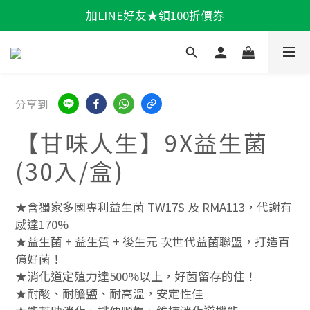
加LINE好友★領100折價券
輕盈一夏★滿額86折
輕盈一夏★滿額86折
分享到
【甘味人生】9X益生菌
(30入/盒)
★含獨家多國專利益生菌 TW17S 及 RMA113，代謝有
感達170%
★益生菌 + 益生質 + 後生元 次世代益菌聯盟，打造百
億好菌！
★消化道定殖力達500%以上，好菌留存的住！
★耐酸、耐膽鹽、耐高溫，安定性佳