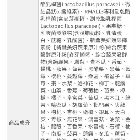
酪乳桿菌Lactobacillus paracasei、微
結晶狀α-纖維素)、RMA113專利副乾酪
乳桿菌(含麥芽糊精、副乾酪乳桿菌
Lactobacillus paracasei)、果寡糖、
乳酸菌發酵物(含脫脂奶粉、乳清蛋
白、蔗糖、乳酸菌)、新纖美妍蔬果酵
素粉【新纖美妍蔬果原汁粉{綜合蔬果
醱酵原汁粉[麥芽糊精、綜合蔬果發酵
物(含諾麗果、鳳梨、青木瓜、番茄、
楊桃、蘋果、葡萄、黑醋栗、黑莓、藍
莓、櫻桃、蔓越莓、桑葚、覆盆子、草
莓、棗、水梨、洛神花、柳丁、龍鬚
菜、山藥、香蕉、葡萄柚、芭樂、檸
檬、橘子、皇宮菜、苦瓜、黑木耳、綠
茶、哈密瓜、胡蘿蔔、枇杷果、火龍
果、枸杞、杏桃、橄欖、銀耳、大白
菜、青椒、無花果、鴻喜菇、油菜、金
商品成分
桔、龍眼、百香果、水蜜桃、石榴、柚
子、南瓜、菠菜、蓮霧、冬瓜、蘆筍、