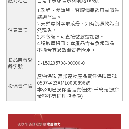
廠商地址
台南市永康區永科環路168號
1.孕婦、嬰幼兒、腎臟病患飲用前請先
諮詢醫生。
2.天然原料萃取成分，如有沉澱物為自
注意事項
然現象。
3.本包裝不可直接微波爐加熱。
4.過敏原資訊：本產品含有魚類製品，
不適合其過敏體質者飲用。
食品業者登
D-159235708-00000-0
錄字號
產物保險 富邦產物產品責任保險單號
0507字23AML0000896號
投保責任險
本公司已投保產品責任險2千萬元(投保
金額不等同理賠金額)