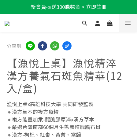
新會員📣送300購物金 > 立即註冊
輕盈一夏★滿額86折
加LINE好友★領100折價券
輕盈一夏★滿額86折
分享到
【漁悅上桌】漁悅精淬
漢方養氣石斑魚精華(12
入/盒)
漁悅上桌x高雄科技大學 共同研發監製
🔸漢方草本的複方魚精
🔸複方能量加乘-龍膽膠原淬x漢方草本
🔸嚴選台灣南部60個月生態養殖龍膽石斑
🔸漢方-枸杞、紅棗、黃耆、當歸