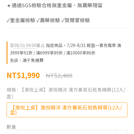
🔸通過SGS檢驗合格無重金屬、無農藥殘留
✓重金屬檢驗 ✓農藥檢驗 ✓賀爾蒙檢驗
至
08/31 04:00
截止
指定商品，7/29-8/31 輕盈一夏充電季 滿
3999享92折 / 滿6999享89折 / 滿10000享86折
全店，滿千免運費
NT$1,990
NT$2,400
規格
: 【漁悅上桌】漁悅精淬 漢方養氣石斑魚精華(12入/
盒)
【漁悅上桌】漁悅精淬 漢方養氣石斑魚精華(12入/
盒)
數量