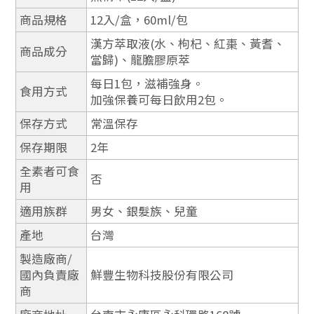
商品規格
12入/盒，60ml/包
漢方萃取液(水、枸杞、紅棗、黃耆、
商品成分
當歸)、龍膽膠原萃
每日1包，滋補強身。
食用方式
加強保養可每日飲用2包。
保存方式
常溫保存
保存期限
2年
全素者可食
否
用
適用族群
男女、銀髮族、兒童
產地
台灣
製造廠商/
國內負責廠
鮮豐生物科技股份有限公司
商