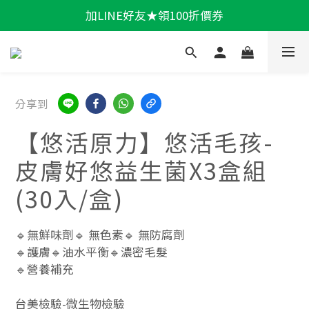
加LINE好友★領100折價券
輕盈一夏★滿額86折
輕盈一夏★滿額86折
分享到
【悠活原力】悠活毛孩-
皮膚好悠益生菌X3盒組
(30入/盒)
🔹無鮮味劑🔹 無色素🔹 無防腐劑
🔹護膚🔹油水平衡🔹濃密毛髮
🔹營養補充
台美檢驗-微生物檢驗