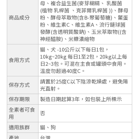
母、複合益生菌(麥芽糊精、 乳酸菌
(植物 乳桿菌 、克菲爾乳桿菌 ))、酵母
商品成分
粉、酵母萃取物(含B-聚葡萄糖)、鱉蛋
粉、維生素C、維生素A、流行鏈球菌
發酵(含透明質酸鈉)、玉米萃取物((含
神經醯胺)、米糠濃縮物
貓、犬 -10公斤以下每日1包，
10kg~20kg 每日1至2包，20kg以上每
食用方式
日2~3包。可混在主食或罐頭中食用。
溫度勿超過40度C。
請置於25度C以下陰涼乾燥處，避免陽
保存方式
光直射。
保存期限
製造日期起算3年，如包裝上所標示
全素者可食
否
用
適用族群
貓、狗
產地
台灣