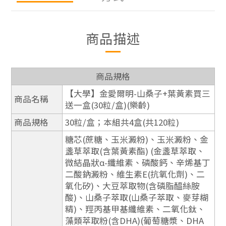
商品描述
商品規格
【大學】金愛爾明-山桑子+葉黃素買三
商品名稱
送一盒(30粒/盒)(樂齡)
商品規格
30粒/盒；本組共4盒(共120粒)
糖芯(蔗糖、玉米澱粉)、玉米澱粉、金
盞草萃取(含葉黃素酯) (金盞草萃取、
微結晶狀α-纖維素、磷酸鈣、辛烯基丁
二酸鈉澱粉、維生素E(抗氧化劑)、二
氧化矽)、大豆萃取物(含磷脂醯絲胺
酸)、山桑子萃取(山桑子萃取、麥芽糊
精)、羥丙基甲基纖維素、二氧化鈦、
藻類萃取粉(含DHA)(葡萄糖漿、DHA