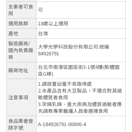
全素者可食
可
用
適用族群
18歲以上適用
產地
台灣
製造廠商/
大學光學科技股份有限公司 統編
國內負責廠
84926791
商
台北市南港區園區街3-1號4樓(軟體園
廠商地址
區G棟)
1.請放置幼童不易取得處
2.本產品含有大豆製品，不適合對其過
注意事項
敏體質者食用
3.孕婦乳婦、重大疾病及體質過敏者應
先請教專業醫護人員後選擇食用
食品業者登
A-184926791-00000-4
錄字號