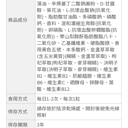
藻油、辛烯基丁二酸鈉澱粉、D-甘露
醇、葵花油、L-抗壞血酸鈉(抗氧化
劑)、脂肪酸甘油酯、多磷酸鈉、磷酸
商品成分
鈣、香料、混和濃縮生育醇(抗氧化
劑)、卵磷脂、L-抗壞血酸棕櫚酸酯(抗
氧化劑))、聚山梨醇酐脂肪酸酯八十、
二氧化矽、乙基纖維素、硬脂酸鎂、食
用黃色五號、本多酸鈣、金盞草萃取
(含玉米黃質)(糊精、金盞草萃取)、枸
杞萃取(枸杞萃取、麥芽糊精)、決明子
萃取(決明子萃取、麥芽糊精)、維生素
B1、維生素B2、菸鹼醯胺、維生素
B6、維生素C、硒酵母、鋅酵母、葉
酸、維生素B12
食用方式
每日1-2次，每次1粒
請存放於陰涼乾燥處，開封後避免光線
保存方式
照射
保存期限
3年