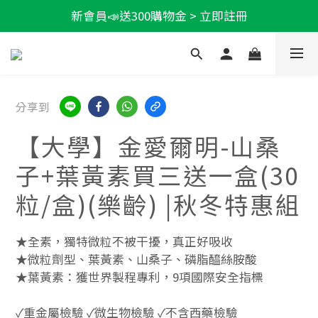
新會員📣送300購物金 > 立即註冊
輕盈一夏★滿額86折
加LINE好友★領100折價券
輕盈一夏★滿額86折
分享到
【大學】金愛爾明-山桑
子+葉黃素買三送一盒(30
粒/盒)(樂齡) |秋冬特惠組
★全素，獨特微粒不被干擾，真正好吸收
★微粒劑型、葉黃素、山桑子、磷脂醯絲胺酸
★葉黃素：獲世界製程專利，9項國際安全指標
✓重金屬檢驗 ✓微生物檢驗 ✓不含西藥檢驗 