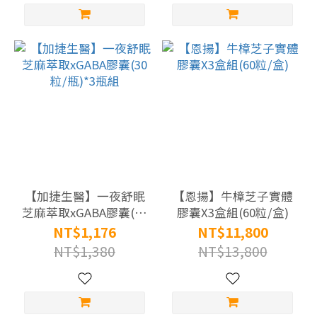
|
燕
窩
(5)
葉
黃
素
|
蝦
【加捷生醫】一夜舒眠
紅
【恩揚】牛樟芝子實體
芝麻萃取xGABA膠囊(30
膠囊X3盒組(60粒/盒)
素
粒/瓶)*3瓶組
NT$1,176
NT$11,800
(4)
NT$1,380
NT$13,800
褐
藻
醣