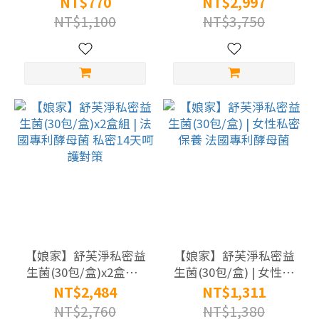
更
NT$770
NT$2,997
廠宅配
組
多
NT$1,100
NT$3,750
素
食
蛋
奶
素
(67)
全
素
(48)
【娘家】舒芙淨私密益
【娘家】舒芙淨私密益
成
生菌(30包/盒)x2盒組 |
生菌(30包/盒) | 女性私
分
法國專利酵母菌 私密14
密保養 法國專利酵母菌
NT$2,484
NT$1,311
天呵護對策
NT$2,760
NT$1,380
維