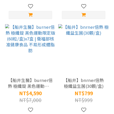
成體脂肪
成體脂肪
【船井生醫】burner倍
【船井】bnrner倍熱
熱 極纖錠 黑色運動限定
極纖益生菌(30顆/盒)
版(60粒/盒)x7盒 | 衛福
NT$4,590
NT$799
部核准健康食品 不易形
NT$7,000
NT$999
成體脂肪