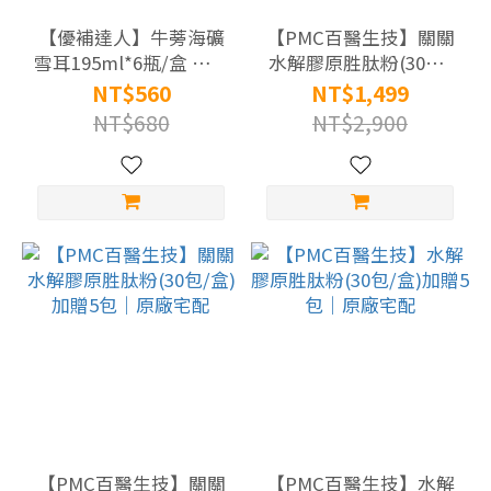
力
【優補達人】牛蒡海礦
補
【PMC百醫生技】關關
雪耳195ml*6瓶/盒 全素
水解膠原胜肽粉(30包/
給
可食 原廠宅配
盒)+酪蛋白胜肽海藻鈣
NT$560
NT$1,499
(38)
複方膠囊(60顆/瓶)｜原
NT$680
NT$2,900
廠宅配
晶
亮
保
健
(5)
消
化
順
暢
(32)
關
【PMC百醫生技】關關
【PMC百醫生技】水解