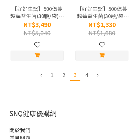
【好好生醫】500億蔓
【好好生醫】500億蔓
越莓益生菌(30顆/袋)x3
越莓益生菌(30顆/袋)|
入組| 理科太太 創辦品
理科太太 創辦品牌 |
NT$3,490
NT$1,330
牌 | A.A.無添加認證
A.A.無添加認證
NT$5,040
NT$1,680
1
2
3
4
SNQ健康優購網
關於我們
常見問題