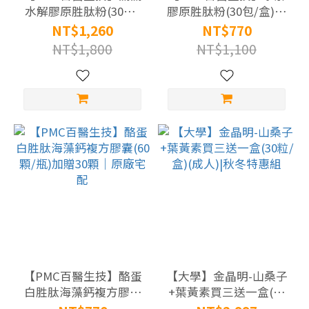
鍵
水解膠原胜肽粉(30包/
膠原胜肽粉(30包/盒)加
保
盒)加贈5包｜原廠宅配
贈5包｜原廠宅配
NT$1,260
NT$770
養
NT$1,800
NT$1,100
(5)
美
形
美
體
(36)
養
顏
美
容
(50)
【PMC百醫生技】酪蛋
【大學】金晶明-山桑子
白胜肽海藻鈣複方膠囊
+葉黃素買三送一盒(30
看
(60顆/瓶)加贈30顆｜原
粒/盒)(成人)|秋冬特惠