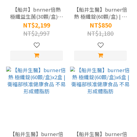
A.A.
【船井】bnrner倍熱
【船井生醫】burner倍
無
極纖益生菌(30顆/盒)x3
熱 極纖錠(60顆/盒) | 衛
添
盒
福部核准健康食品 不易
NT$2,199
NT$850
加
形成體脂肪
NT$2,997
NT$1,180
(61)
健
字
號
(26)
SNQ
國家
品質
標章
(73)
【船井生醫】burner倍
【船井生醫】burner倍