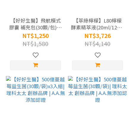
【好好生醫】飛航模式
【萃綠檸檬】L80檸檬
膠囊 補充包(30顆/包)x2
酵素精萃液(20ml/12瓶/
包| 理科太太 創辦品牌 |
盒)X3盒
NT$1,250
NT$3,726
幫助入睡
NT$1,580
NT$4,140