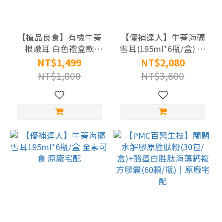
抗
疲
勞
【植品良食】有機牛蒡
【優補達人】牛蒡海礦
(3)
根燉耳 白色禮盒款
雪耳(195ml*6瓶/盒) 買
(195ml/6瓶/盒)4盒組
4盒送1盒 原廠宅配
NT$1,499
NT$2,080
滋
NT$1,800
NT$3,600
補
強
身
(18)
循
環
保
健
(8)
活