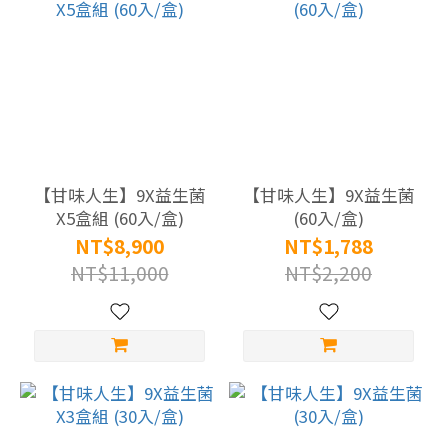
|
靈
芝
|
牛
樟
芝
【甘味人生】9X益生菌
【甘味人生】9X益生菌
(2)
X5盒組 (60入/盒)
(60入/盒)
NT$8,900
NT$1,788
蜆
NT$11,000
NT$2,200
精
|
薑
黃
|
黑
蒜