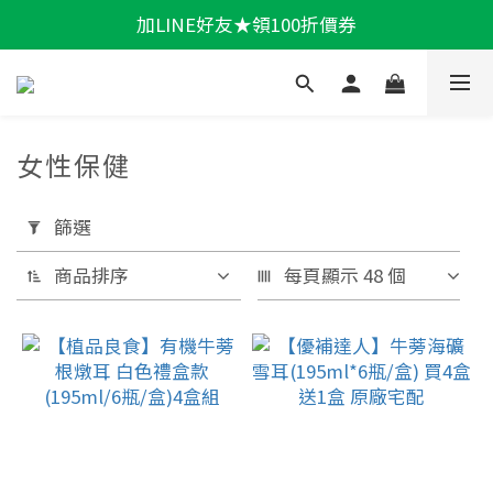
加LINE好友★領100折價券
輕盈一夏★滿額86折
輕盈一夏★滿額86折
女性保健
套
用
篩選
篩
商品排序
每頁顯示 48 個
選
(0/20)
機
能
保
健