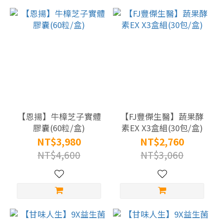
膠
|
葡
聚
多
醣
(2)
UC2
| 鈣
【恩揚】牛樟芝子實體
【FJ豐傑生醫】蔬果酵
膠囊(60粒/盒)
素EX X3盒組(30包/盒)
| 葡
NT$3,980
NT$2,760
萄
NT$4,600
NT$3,060
糖
胺
(15)
人
蔘