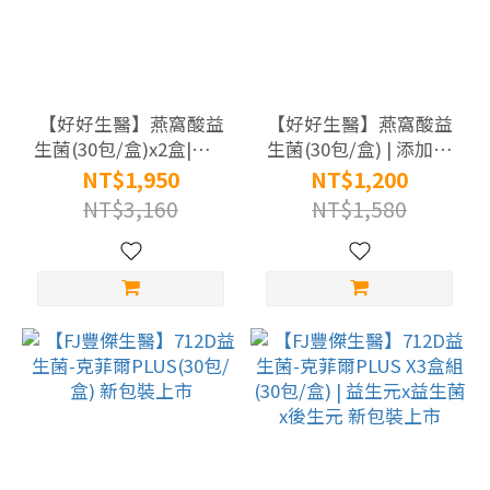
3999
元
(52)
1000-
【好好生醫】燕窩酸益
【好好生醫】燕窩酸益
1999
生菌(30包/盒)x2盒|搭配
生菌(30包/盒) | 添加維
元
維他命C、B群 有感養顏
他命C,B2,B5 理科太太
NT$1,950
NT$1,200
| 理科太太 創辦品牌
創辦品牌
(74)
NT$3,160
NT$1,580
999
元
以
下
(21)
認
證
標