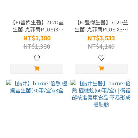
章
慈
【FJ豐傑生醫】712D益
【FJ豐傑生醫】712D益
悅
生菌-克菲爾PLUS(30
生菌-克菲爾PLUS X3盒
潔
包/盒) 新包裝上市
組(30包/盒) | 益生元x益
NT$1,380
NT$3,533
淨
生菌x後生元 新包裝上
NT$1,380
NT$4,140
市
標
章
(5)
銀
髮
友
善
標
章
(10)