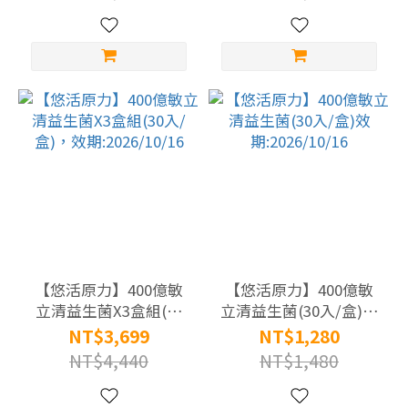
他
命
(22)
膠
原
蛋
白
(23)
乳
清
【悠活原力】400億敏
【悠活原力】400億敏
蛋
立清益生菌X3盒組(30
立清益生菌(30入/盒)效
白
入/盒)，效
期:2026/10/16
NT$3,699
NT$1,280
(21)
期:2026/10/16
NT$4,440
NT$1,480
銀
耳